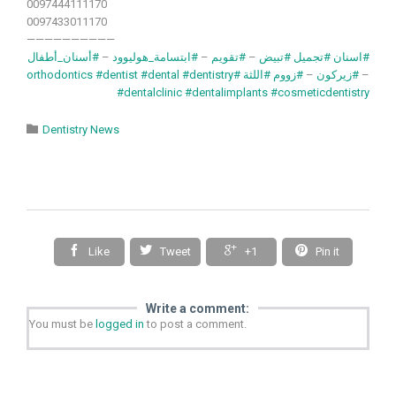
0097444111170
0097433011170
——————————
#أسنان_أطفال
–
#ابتسامة_هوليوود
–
#تقويم
–
#تبيض
#تجميل
#اسنان
#dentist
#dental
#dentistry
#orthodontics
#اللثة
#زووم
–
#زيركون
–
#dentalclinic
#dentalimplants
#cosmeticdentistry
Category

Dentistry News




Like
Tweet
+1
Pin it
Write a comment:
You must be
logged in
to post a comment.