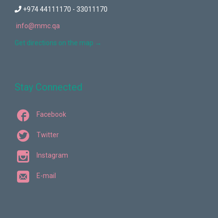
+974 44111170 - 33011170
info@mmc.qa
Get directions on the map
→
Stay Connected

Facebook

Twitter

Instagram

E-mail