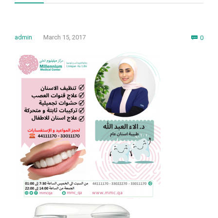
Com
admin
March 15, 2017
0
