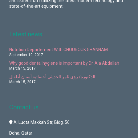
and skilled staff utilizing the latest modern technology and
state-of-the-art equipment.
Latest news
Nutrition Departement With CHOUROUK GHANNAM
September 10, 2017
Why good dental hygiene is important by Dr. Ala Abdallah
March 15, 2017
الدكتورة/ رؤى ثامر الحديثي أخصائية أسنان أطفال
March 15, 2017
Contact us
Al Luqta Makkah Str, Bldg. 56
Doha, Qatar