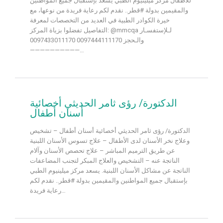
للاطفال مركز ميلينيوم الطبي يسعد بإستقبال جميع المواطنين
والمقيمين بدولة #قطر.. نقدم لكم رعاية فريدة من نوعها، مع
خيرة الكوادر الطبية في العديد من التخصصات لمعرفة
التفاصيل تفضلوا بزياة المركز: @mmcqa لـلإستفسـار
والـحجز 0097444111170 0097433011170
——————————…
الدكتورة/ رؤى ثامر الحديثي أخصائية
أسنان أطفال
الدكتورة/ رؤى ثامر الحديثي أخصائية أسنان أطفال – تشخيص
وعلاج نخر الأسنان لدى الأطفال – علاج تسوس الأسنان اللبنية
عن طريق الترميم المباشر – علاج تحصص الأسنان وآلام
الناتجة عنه – التشخيص والعلاج المبكر لتجنب المضاعفات
الناتجة عن مشاكل الأسنان اللبنية. يسعد مركز ميلينيوم الطبي
بإستقبال جميع المواطنين والمقيمين بدولة #قطر.. نقدم لكم
رعاية فريدة…