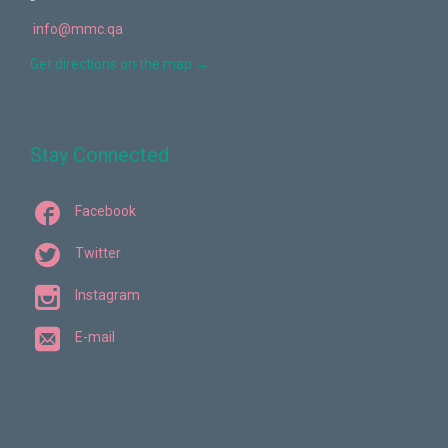
info@mmc.qa
Get directions on the map
→
Stay Connected

Facebook

Twitter

Instagram

E-mail